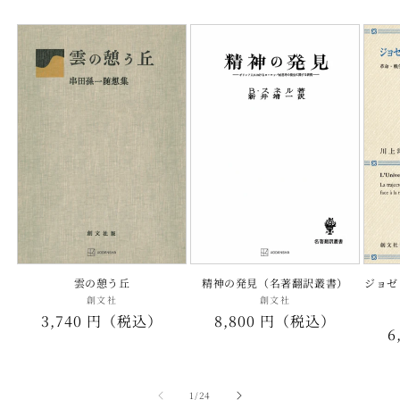
雲の憩う丘
精神の発見（名著翻訳叢書）
ジョゼ
創文社
販
創文社
販
通
3,740 円（税込）
通
8,800 円（税込）
売
売
6
元:
元:
常
常
価
価
格
格
の
1
/
24