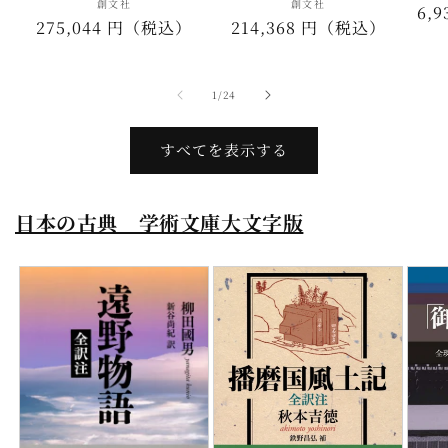
創文社
販
創文社
販
通
6,
通
275,044 円（税込）
通
214,368 円（税込）
売
売
常
元:
元:
常
常
価
価
価
格
の
1
/
24
格
格
すべてを表示する
日本の古典 学術文庫大文字版