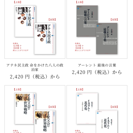
価
格
格
アテネ民主政 命をかけた八人の政
アーレント 最後の言葉
治家
通
2,420 円（税込）から
通
2,420 円（税込）から
常
常
価
価
格
格