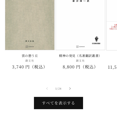
雲の憩う丘
精神の発見（名著翻訳叢書）
創文社
販
創文社
販
通
3,740 円（税込）
通
8,800 円（税込）
通
11
売
売
元:
元:
常
常
常
価
価
価
格
格
格
の
1
/
24
すべてを表示する