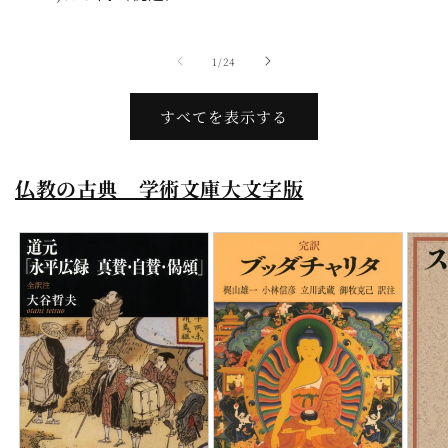
常
元:
常
価
価
格
の
1
/
24
格
すべてを表示する
仏教の古典 学術文庫大文字版