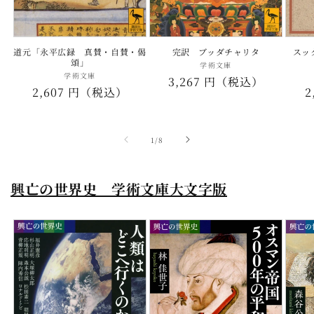
道元「永平広録 真賛・自賛・偈
完訳 ブッダチャリタ
スッ
頌」
学術文庫
販
学術文庫
販
通
3,267 円（税込）
売
通
2,607 円（税込）
2
売
元:
常
元:
常
価
価
格
の
1
/
8
格
興亡の世界史 学術文庫大文字版