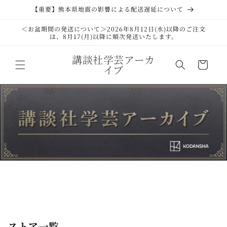
コンテ
【重要】熊本県地震の影響による配送遅延について
ンツに
進む
＜お盆期間の発送について＞2026年8月12日(水)以降のご注文
は、8月17(月)以降に順次発送いたします。
カ
講談社学芸アーカ
ー
イブ
ト
ストア一覧