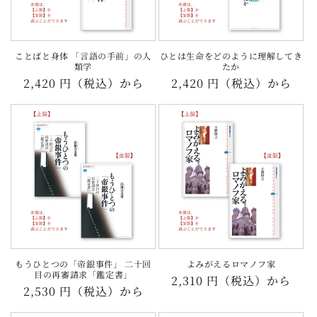
ことばと身体 「言語の手前」の人
ひとは生命をどのように理解してき
類学
たか
通
2,420 円（税込）から
通
2,420 円（税込）から
常
常
価
価
格
格
もうひとつの「帝銀事件」 二十回
よみがえるロマノフ家
目の再審請求「鑑定書」
通
2,310 円（税込）から
通
2,530 円（税込）から
常
常
価