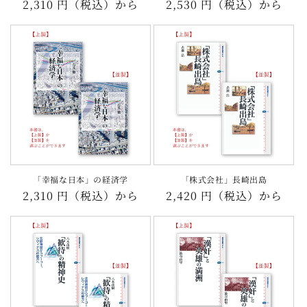
通
2,310 円（税込）から
通
2,530 円（税込）から
常
常
価
価
格
格
「幸福な日本」の経済学
「株式会社」長崎出島
通
2,310 円（税込）から
通
2,420 円（税込）から
常
常
価
価
格
格