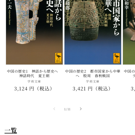
中国の歴史1 神話から歴史へ
中国の歴史2 都市国家から中華
中国の
神話時代 夏王朝
へ 殷周 春秋戦国
学術文庫
販
学術文庫
販
通
3,124 円（税込）
通
3,421 円（税込）
3
売
売
元:
元:
常
常
価
価
の
1
/
11
格
格
一覧