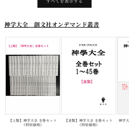
すべてを表示する
神学大全 創文社オンデマンド叢書
神学大
【上製】神学大全 全巻セット
【並製】神学大全 全巻セット
《特別価格》
《特別価格》