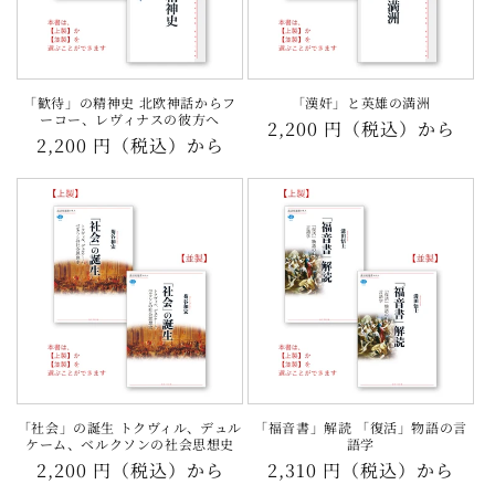
「歓待」の精神史 北欧神話からフ
「漢奸」と英雄の満洲
ーコー、レヴィナスの彼方へ
通
2,200 円（税込）から
通
2,200 円（税込）から
常
常
価
価
格
格
「社会」の誕生 トクヴィル、デュル
「福音書」解読 「復活」物語の言
ケーム、ベルクソンの社会思想史
語学
通
2,200 円（税込）から
通
2,310 円（税込）から