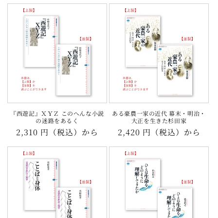
常
常
価
価
格
格
『西遊記』ＸＹＺ このへんな小説
ある豪農一家の近代 幕末・明治・
の迷路をあるく
大正を生きた杉田家
通
2,310 円（税込）から
通
2,420 円（税込）から
常
常
価
価
格
格