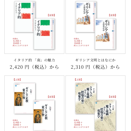
格
格
イタリア的 「南」の魅力
ギリシア文明とはなにか
通
2,420 円（税込）から
通
2,310 円（税込）から
常
常
価
価
格
格