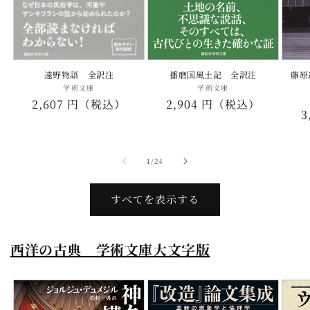
遠野物語 全訳注
播磨国風土記 全訳注
藤原
学術文庫
販
学術文庫
販
通
2,607 円（税込）
通
2,904 円（税込）
売
売
3
元:
元:
常
常
価
価
格
格
の
1
/
24
すべてを表示する
西洋の古典 学術文庫大文字版