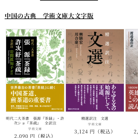
中国の古典 学術文庫大文字版
明代二大茶書 張源『茶録』・許
精選訳注 文選
次ショ『茶疏』 全訳注
学術文庫
販
学術文庫
販
通
3,124 円（税込）
2
売
通
2,090 円（税込）
売
元: