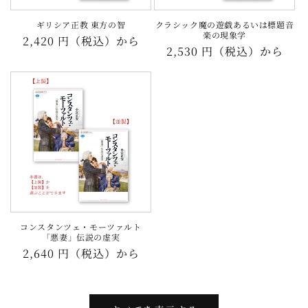
ギリシア正教 東方の智
クラシック魔の遊戯あるいは標題音
楽の現象学
通
2,420 円（税込）から
通
2,530 円（税込）から
常
常
価
価
格
格
コンスタンツェ・モーツァルト
「悪妻」伝説の虚実
通
2,640 円（税込）から
常
価
格