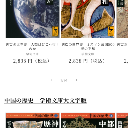
興亡の世界史 人類はどこへ行く
興亡の世界史 オスマン帝国500
興亡の
のか
年の平和
学術文庫
販
学術文庫
販
通
2,838 円（税込）
通
2,838 円（税込）
2
売
売
元:
元:
常
常
価
価
の
1
/
20
格
格
中国の歴史 学術文庫大文字版