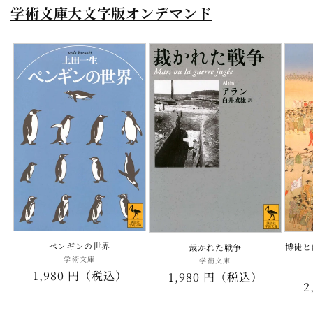
学術文庫大文字版オンデマンド
ペンギンの世界
博徒と
裁かれた戦争
学術文庫
販
学術文庫
販
通
1,980 円（税込）
売
通
1,980 円（税込）
売
2
元:
常
元:
常
価
価