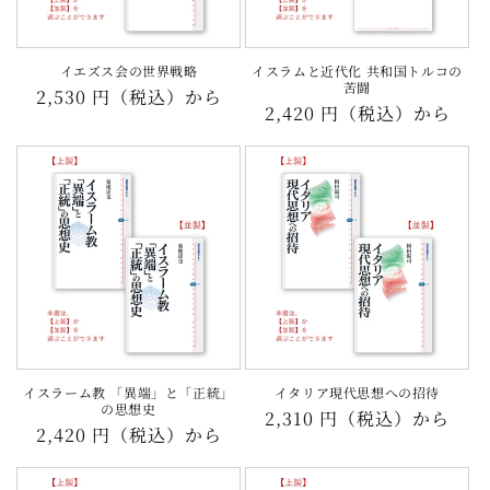
イエズス会の世界戦略
イスラムと近代化 共和国トルコの
苦闘
通
2,530 円（税込）から
通
2,420 円（税込）から
常
常
価
価
格
格
イスラーム教 「異端」と「正統」
イタリア現代思想への招待
の思想史
通
2,310 円（税込）から
通
2,420 円（税込）から
常
常
価
価