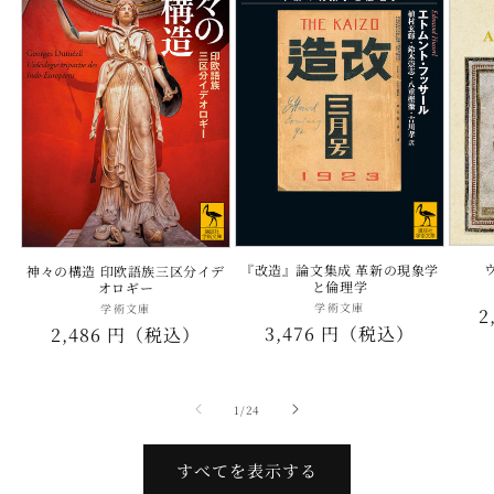
『改造』論文集成 革新の現象学
神々の構造 印欧語族三区分イデ
と倫理学
オロギー
学術文庫
販
学術文庫
販
2
通
3,476 円（税込）
売
通
2,486 円（税込）
売
元:
元:
常
常
価
価
の
格
1
/
24
格
すべてを表示する