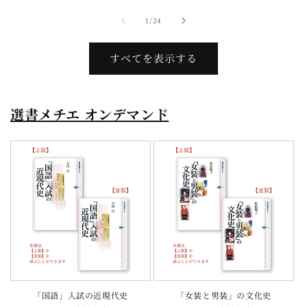
格
格
の
1
/
24
すべてを表示する
選書メチエ オンデマンド
「国語」入試の近現代史
「女装と男装」の文化史